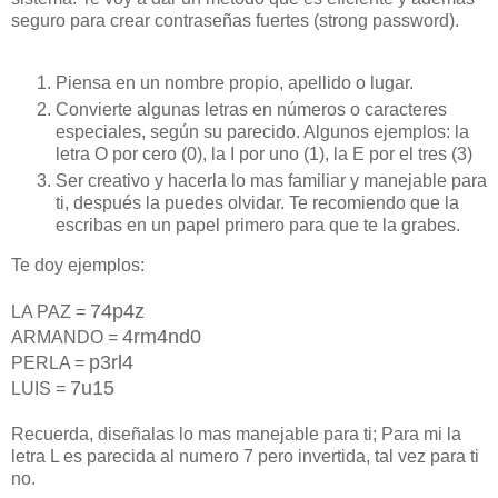
seguro para crear contraseñas fuertes (strong password).
Piensa en un nombre propio, apellido o lugar.
Convierte algunas letras en números o caracteres
especiales, según su parecido. Algunos ejemplos: la
letra O por cero (0), la I por uno (1), la E por el tres (3)
Ser creativo y hacerla lo mas familiar y manejable para
ti, después la puedes olvidar. Te recomiendo que la
escribas en un papel primero para que te la grabes.
Te doy ejemplos:
74p4z
LA PAZ =
4rm4nd0
ARMANDO =
p3rl4
PERLA =
7u15
LUIS =
Recuerda, diseñalas lo mas manejable para ti; Para mi la
letra L es parecida al numero 7 pero invertida, tal vez para ti
no.