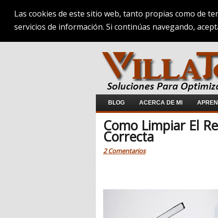
Las cookies de este sitio web, tanto propias como de te
servicios de información. Si continúas navegando, acept
BLOG
ACERCA DE MI
APREND
Como Limpiar El R
Correcta
2 Comentarios