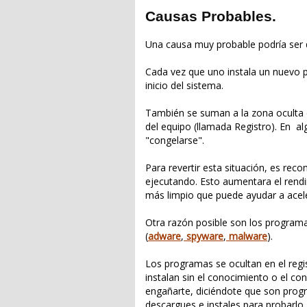
Causas Probables.
Una causa muy probable podría ser q
Cada vez que uno instala un nuevo
inicio del sistema.
También se suman a la zona oculta 
del equipo (llamada Registro). En a
"congelarse".
Para revertir esta situación, es rec
ejecutando. Esto aumentara el rendi
más limpio que puede ayudar a acele
Otra razón posible son los programa
(
adware
,
spyware
,
malware
).
Los programas se ocultan en el reg
instalan sin el conocimiento o el co
engañarte, diciéndote que son progr
descargues e instales para probarlo.