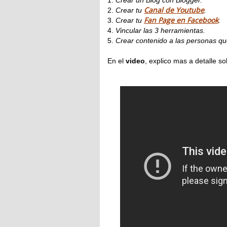
1.
Crear un Blog con Blogger.
Canal de Youtube
2.
Crear tu
.
Fan Page en Facebook
3.
Crear tu
.
4.
Vincular las 3 herramientas.
5.
Crear contenido a las personas qu
En el
video
, explico mas a detalle so