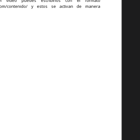
del video puedes escribirlos con el formato
eb.com/contenido/ y estos se activan de manera