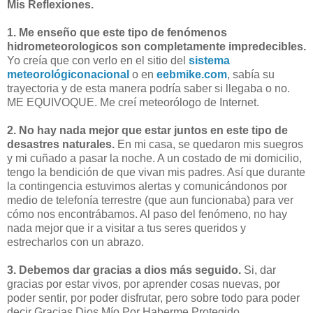
Mis Reflexiones.
1. Me enseño que este tipo de fenómenos
hidrometeorologicos son completamente impredecibles.
Yo creía que con verlo en el sitio del
sistema
meteorológiconacional
o en
eebmike.com
, sabía su
trayectoria y de esta manera podría saber si llegaba o no.
ME EQUIVOQUE. Me creí meteorólogo de Internet.
2. No hay nada mejor que estar juntos en este tipo de
desastres naturales.
En mi casa, se quedaron mis suegros
y mi cuñado a pasar la noche. A un costado de mi domicilio,
tengo la bendición de que vivan mis padres. Así que durante
la contingencia estuvimos alertas y comunicándonos por
medio de telefonía terrestre (que aun funcionaba) para ver
cómo nos encontrábamos. Al paso del fenómeno, no hay
nada mejor que ir a visitar a tus seres queridos y
estrecharlos con un abrazo.
3. Debemos dar gracias a dios más seguido.
Si, dar
gracias por estar vivos, por aprender cosas nuevas, por
poder sentir, por poder disfrutar, pero sobre todo para poder
decir Gracias Dios Mío Por Haberme Protegido.